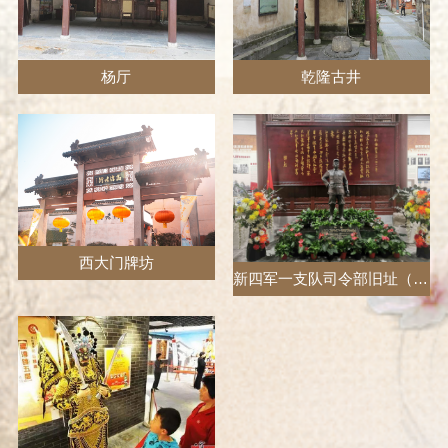
杨厅
乾隆古井
西大门牌坊
新四军一支队司令部旧址（吴氏宗祠）