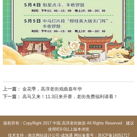
上一篇：
金花季，高淳老街戏曲嘉年华
下一篇：
高马又来！11.3日来开赛，老街免费福利请看！
版权所有：CopyRight 2017 中国.高淳老街旅游 All Rights Reserved 建议
使用IE9.0以上版本浏览
技术支持：
南京网站设计公司
-
成旭通
网站备案号：
苏ICP备16051717